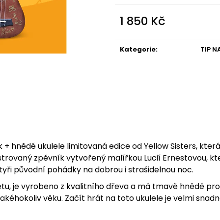
ZPĚVNÍK + SADA NÁSTROJŮ
LIMITOVANÁ EDIC
PODPISY
949 Kč
1 850 Kč
1 500 Kč
Měrná
cena:
Kategorie
:
TIP N
+ hnědé ukulele limitovaná edice od Yellow Sisters, která 
strovaný zpěvník vytvořený malířkou Lucií Ernestovou, k
 čtyři původní pohádky na dobrou i strašidelnou noc.
tu, je vyrobeno z kvalitního dřeva a má tmavě hnědé prov
kéhokoliv věku. Začít hrát na toto ukulele je velmi snadn