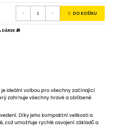
E - HNĚDÉ UKULELE S
DO KOŠÍKU
A DÁREK 🎁
je ideální volbou pro všechny začínající
terý zahrnuje všechny hravé a oblíbené
edení. Díky jeho kompaktní velikosti a
é, což umožňuje rychlé osvojení základů a