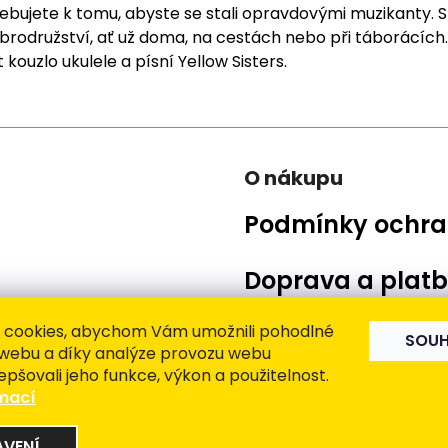
ujete k tomu, abyste se stali opravdovými muzikanty. S 
odružství, ať už doma, na cestách nebo při táborácích.
 kouzlo ukulele a písní Yellow Sisters.
O nákupu
Podmínky ochra
Doprava a plat
Vrácení zboží a
 cookies, abychom Vám umožnili pohodlné
SOUH
 webu a díky analýze provozu webu
epšovali jeho funkce, výkon a použitelnost.
Obchodní podm
rmací
AVENÍ