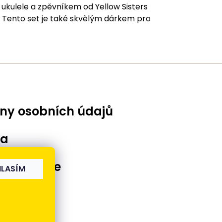
ukulele a zpěvníkem od Yellow Sisters
 Tento set je také skvělým dárkem pro
ny osobních údajů
ba
 reklamace
LASÍM
ínky