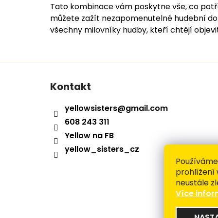
Tato kombinace vám poskytne vše, co potřeb
můžete zažít nezapomenutelné hudební dobr
všechny milovníky hudby, kteří chtějí objevit
Z
á
Kontakt
p
a
yellowsisters
@
gmail.com
t
608 243 311
í
Yellow na FB
yellow_sisters_cz
Používáme
prohlížení
neustále zl
Více info
NAST