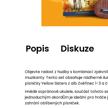
LIMITOVANÁ EDICE HNĚDÉ UKULELE S
PODPISY + ZPĚVNÍK
1 850 Kč
Popis
Diskuze
Objevte radost z hudby s kombinací zpěvník 
muzikanty. Tento set obsahuje nádherně ilu
písničky Yellow Sisters z alb Zvěřinec 1-3 a
Hnědé sopránové ukulele, součást tohoto se
jednoduchým akordům je ideální pro hráče ja
zahrání oblíbených písniček.