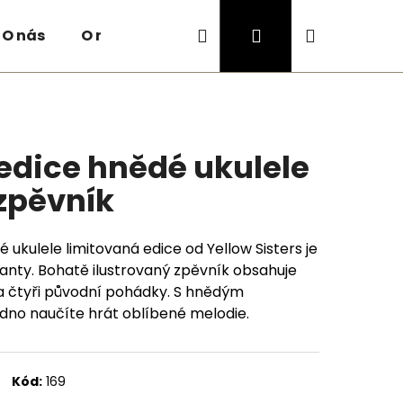
Hledat
Přihlášení
Nákupní
O nás
O nákupu
Kontakty
košík
edice hnědé ukulele
 zpěvník
ukulele limitovaná edice od Yellow Sisters je
kanty. Bohatě ilustrovaný zpěvník obsahuje
3 a čtyři původní pohádky. S hnědým
dno naučíte hrát oblíbené melodie.
Následující
Kód:
169