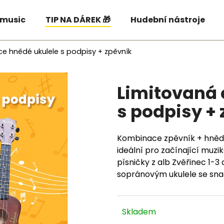
 music
TIP NA DÁREK 🎁
Hudební nástroje
ce hnědé ukulele s podpisy + zpěvník
Co potřebujete najít?
Limitovaná 
HLEDAT
s podpisy +
Doporučujeme
Kombinace zpěvník + hnědé 
ideální pro začínající muzi
písničky z alb Zvěřinec 1-
sopránovým ukulele se sna
Skladem