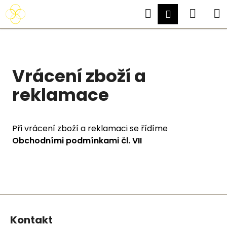
K
Přejít
Hledat
Náku
Přihlášení
o
na
Zpět
Zpět
obsah
š
koší
í
C
k
o
Vrácení zboží a
p
reklamace
o
t
ř
Při vrácení zboží a reklamaci se řídíme
e
Obchodními podmínkami čl. VII
b
u
j
e
t
Z
e
á
Kontakt
n
p