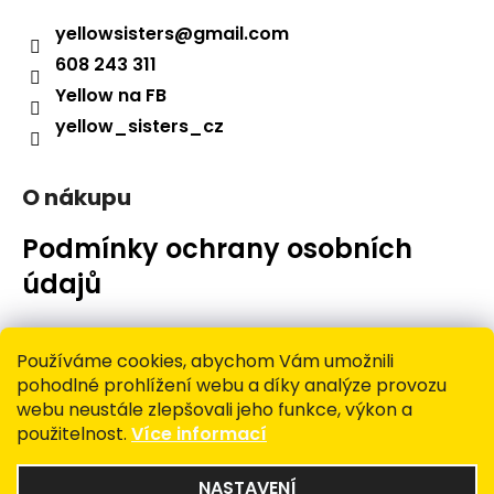
a
a
yellowsisters
@
gmail.com
j
t
608 243 311
í
í
Yellow na FB
t
yellow_sisters_cz
?
O nákupu
Podmínky ochrany osobních
HLEDAT
údajů
Doprava a platba
D
Používáme cookies, abychom Vám umožnili
o
pohodlné prohlížení webu a díky analýze provozu
Vrácení zboží a reklamace
p
webu neustále zlepšovali jeho funkce, výkon a
o
použitelnost.
Více informací
r
Obchodní podmínky
u
NASTAVENÍ